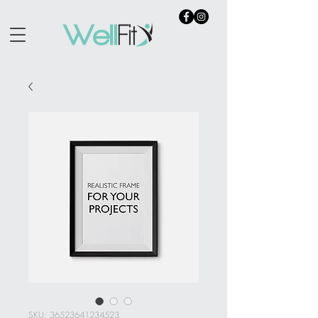
SKU: 36523641234523